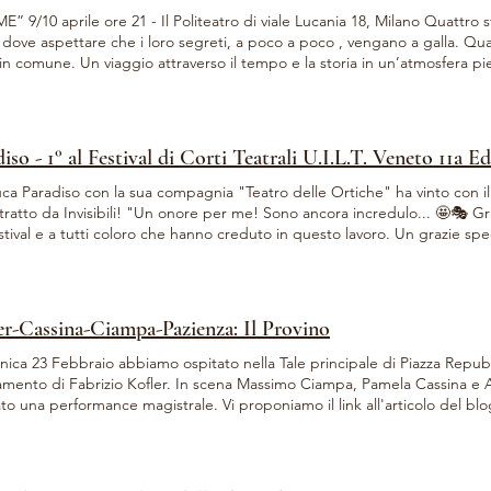
” 9/10 aprile ore 21 - Il Politeatro di viale Lucania 18, Milano Quattro st
dove aspettare che i loro segreti, a poco a poco , vengano a galla. Qua
in comune. Un viaggio attraverso il tempo e la storia in un’atmosfera pie
ine il pubblico scoprirà la vera identità delle donne e ne resterà sorpre
dire le nostre bravissime attrici! Di Silvia Bragonzi e Ketty Capra Dram
 Beillard Con Cinzia Brugnola, Ketty Capra, Laura Carroccio, Maria Caro
ia del Teatro Maschere di Zorba Officine Creative Info 📧 forperform
iso - 1° al Festival di Corti Teatrali U.I.L.T. Veneto 11a E
ca Paradiso con la sua compagnia "Teatro delle Ortiche" ha vinto con il p
tratto da Invisibili! "Un onore per me! Sono ancora incredulo... 🤩🎭 Graz
stival e a tutti coloro che hanno creduto in questo lavoro. Un grazie spe
o condiviso questa bellissima esperienza: è stato arricchente conoscerv
graziamento a Teatro delle Ortiche per avermi incoraggiato e dato l'op
o estratto. E al mio Maestro Vittorio Attene, che anni fa ha saputo gua
 ancora più forza e motivazione per continuare a raccontare storie che 
er-Cassina-Ciampa-Pazienza: Il Provino
tere." E noi di Portiamo il Teatro a Casa Tua siamo fieri di averlo in scuder
ca 23 Febbraio abbiamo ospitato nella Tale principale di Piazza Repubb
amento di Fabrizio Kofler. In scena Massimo Ciampa, Pamela Cassina e 
to una performance magistrale. Vi proponiamo il link all'articolo del blog
//primailettori.com/2025/02/24/teatro-il-provino-regia-e-adattamento-di-