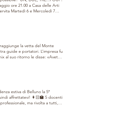
ggio ore 21.00 a Casa delle Arti
ervita Martedì 6 e Mercoledì 7
sso/Tram 3/15) Per la Rassegna
tra guide e portatori. L’impresa fu
 al suo ritorno le disse: «Avete
 il Monte Bianco ne avrà molto
i
, lo spettacolo è stato scritto ed è
di Portiamo il Teatro a Casa Tua
nerle ad Alta Luce Teatro! Vi
enza estiva di Belluno la 5ª
ndi affrettatevi! 👩🏻‍🏫 5 docenti
J0Dc_nBPuaqpcOUg6JTI9w
rofessionale, ma rivolta a tutti,
mondo di Portiamo il Teatro a Casa
ppure sui social per avere info su