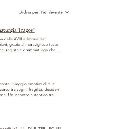
Ordina per:
Più rilevante
maturgia Tragos"
a della XVIII edizione del
ni, grazie al meraviglioso testo
rice, regista e drammaturga che fa
, durante le prove tecniche dello
zabeth Annable, in scena qui in
 da Maria Gabriella Giovannelli in
giugno alle ore 16:30 presso il
conta il viaggio emotivo di due
rso tra sogni, fragilità, desideri
ione. Un incontro autentico tra
riflessioni e generare bellezza. In
a Bertani come assistente alla
na giovedì 8 maggio 2025 h 21.00
o possibile? UN, DUE, TRE...POUF!