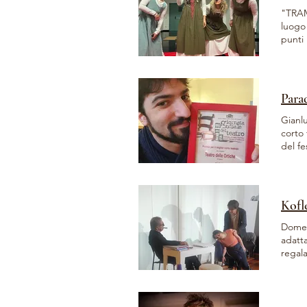
"TRAME
luogo 
punti 
alla f
applau
Silvia
Memor
Parad
Gianlu
corto 
del fe
cui h
Un rin
quest
mi dà
Kofl
riflet
Domeni
adatt
regala
https: