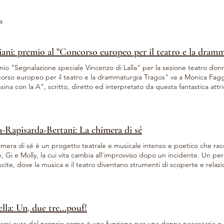
a
iani: premio al "Concorso europeo per il teatro e la dram
mio "Segnalazione speciale Vincenzo di Lalla" per la sezione teatro donn
orso europeo per il teatro e la drammaturgia Tragos" va a Monica Faggia
sina con la A", scritto, diretto ed interpretato da questa fantastica att
iosamente parte della nostra scuderia! La notizia è arrivata proprio ieri
colo "Io, in cima al Monte Bianco", scritto e diretto da Monica, con Eli
 Repubblica. Il Concorso, che gode di prestigio internazionale, è ideato
o di Ernesto Calindri. La cerimonia di premiazione si terrà mercoledì 25 
a-Rapisarda-Bertani: La chimera di sé
o Teatro - Teatro Grassi di via Rovello 2 a Milano.
mera di sé è un progetto teatrale e musicale intenso e poetico che rac
 Gi e Molly, la cui vita cambia all'improvviso dopo un incidente. Un perco
scite, dove la musica e il teatro diventano strumenti di scoperte e relaz
e, linguaggi e visioni, con l'obiettivo di superare barriere, stimolare le 
Rossella Rapisarda e Federica Fabiani, dirette da Alberto Oliva e Valeri
 il testo è di Chiara Arrigoni, scenografie di Francesca Ghedini. In sce
 Teatro San Rocco di Seregno (biglietti on line su vivaticket.com o presso la biglietteria del teatro negli
lla: Un, due tre...pouf!
di apertura del botteghino)
ersi cura del proprio corpo è una funzione per una donna necessaria 