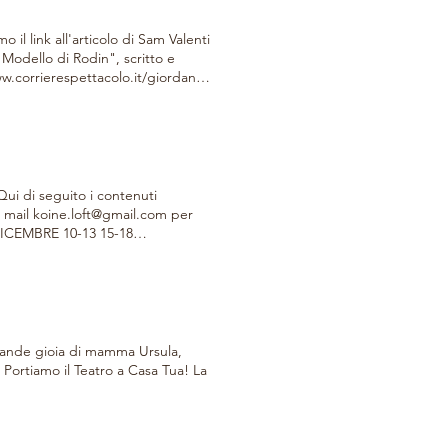
 il link all'articolo di Sam Valenti
 Modello di Rodin", scritto e
a-il-resto/
 Qui di seguito i contenuti
 mail koine.loft@gmail.com per
ICEMBRE 10-13 15-18
dove si apprende, attraverso un
 DICEMBRE ORE 21.00 SPETTACOLO
personaggi inventati nella lunga
ive e palcoscenici di tutt’Italia. I
ostra vita e che, per le loro
anco a noi. O quelli che
grande gioia di mamma Ursula,
lli e mai riusciamo a spiegarci
Portiamo il Teatro a Casa Tua! La
na, dove sfilano una grande
no alcuni personaggi
8 SEMINARIO: IL MONOLOGO:
tecipanti affronteranno il