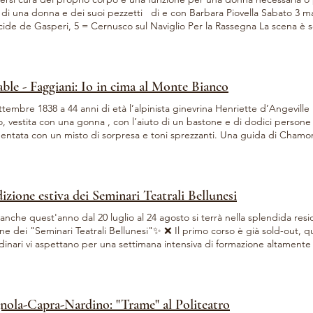
 di una donna e dei suoi pezzetti di e con Barbara Piovella Sabato 3 ma
cide de Gasperi, 5 = Cernusco sul Naviglio Per la Rassegna La scena è s
o ore 20.45 al PACTA Salone Via Ulisse Dini, 7 = Milano (M2 Abbiategra
eatroDiritti Biglietti su vivaticket.com
ble - Faggiani: Io in cima al Monte Bianco
tembre 1838 a 44 anni di età l’alpinista ginevrina Henriette d’Angeville raggiunge la vetta del Monte
, vestita con una gonna , con l’aiuto di un bastone e di dodici persone 
ntata con un misto di sorpresa e toni sprezzanti. Una guida di Chamonix
 il grande merito di andare sul Monte Bianco, ma bisogna convenire che
 che anche le signore possono scalarlo». Io, in cima al Monte Bianco è in scena ad Alta Luce Teatro d
 l’11 e il 12 aprile. Liberamente ispirato ai diari di Henriette d’Angeville
o da Monica Faggiani . Ne è unica protagonista Elizabeth Annable . Noi 
izione estiva dei Seminari Teatrali Bellunesi
fieri di avere Elizabeth e Monica in scuderia e non vediamo l'ora di soste
all'articolo su Teatro.Online con l'intervista alla protagonista: https://teatro.online/annable-io-in-
anche quest'anno dal 20 luglio al 24 agosto si terrà nella splendida resid
al-monte-bianco/?fbclid=IwY2xjawJhrZxleHRuA2FlbQIxMQABHnV-
ne dei "Seminari Teatrali Bellunesi"✨ ❌ Il primo corso è già sold-out, qui
wXFNITvBqxYDi9eDeCAqf3XmSYMLnrlTgBH80ymiZiCkFx5_6s7d_aem_
dinari vi aspettano per una settimana intensiva di formazione altamente p
 professionisti e non 🪄Con le immancabili modalità che distinguono il 
i abbiamo incuriosito? 😎 Contattaci alla mail 📧 koine.loft@gmail.com O
e prenotazioni!
nola-Capra-Nardino: "Trame" al Politeatro