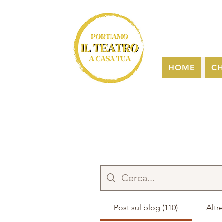
HOME
CH
Post sul blog (110)
Altr