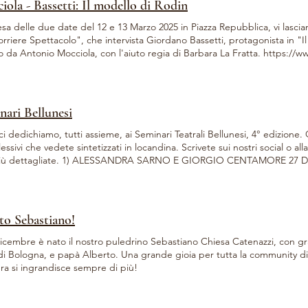
iola - Bassetti: Il modello di Rodin
esa delle due date del 12 e 13 Marzo 2025 in Piazza Repubblica, vi lasciamo
rriere Spettacolo", che intervista Giordano Bassetti, protagonista in "Il
 Antonio Mocciola, con l'aiuto regia di Barbara La Fratta. https://www.corrierespettacolo.it/giordano-
ti-a-milano-con-il-modello-di-rodinil-nudo-e-arte-e-attrae-ma-il-talento-f
nari Bellunesi
ci dedichiamo, tutti assieme, ai Seminari Teatrali Bellunesi, 4° edizione.
ssivi che vedete sintetizzati in locandina. Scrivete sui nostri social o alla
più dettagliate. 1) ALESSANDRA SARNO E GIORGIO CENTAMORE 27 D
ARIO: SEMIN'ARIA humor-imprò Uno stage di improvvisazione teatrale 
aggio umoristico, a prendere velocemente possesso della scena. 28
ALE: “SAGOME” Uno spettacolo che raduna una collezione dei migliori 
tigiosa carriera di comici che li ha visti protagonisti in trasmissioni televis
ato Sebastiano!
 raccontano di quei soggetti curiosi che tutti i giorni incontriamo nella n
e singolarità, crediamo distanti da noi anni luce, anche se abitano di fi
 dicembre è nato il nostro puledrino Sebastiano Chiesa Catenazzi, con 
riamo ogni volta negli uffici pubblici da tutte e due le parti degli sporte
di Bologna, e papà Alberto. Una grande gioia per tutta la community di 
possano esistere. E proprio ambientando in uno di questi luoghi la sce
ra si ingrandisce sempre di più!
mica di razze, categorie e caratteri, che i due attori comici ci disegna
esentativi. 2) MARIA CAROLINA NARDINO 30 DICEMBRE 10-13 15-1
O DA SOLI Una giornata di lavoro sull'essere soli in scena, in cui i par