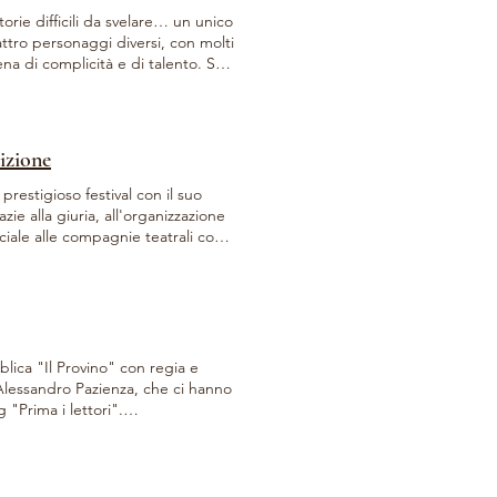
orie difficili da svelare… un unico
ttro personaggi diversi, con molti
na di complicità e di talento. Solo
so. Naturalmente, noi saremo lì ad
maturgia di Ketty Capra Regia di
lina Nardino Produzione La
er@gmail.com
dizione
restigioso festival con il suo
ie alla giuria, all'organizzazione
ciale alle compagnie teatrali con
i e vivere insieme questo momento.
portunità di portare in scena
rdare oltre. Questo riconoscimento
possano emozionare e far
ia!
lica "Il Provino" con regia e
Alessandro Pazienza, che ci hanno
 "Prima i lettori".
f-kofler/