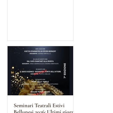
prossima stagione! Lo spettacolo è
diretto da Claudio Intropido e
scritto da Giovanni Boano, in scena
con Nadia Del Frate e Fabrizio
Kofler. Nell'attesa, leggiamo
l'immancabile recensione di Danilo
Caravà nel suo blog Il Teatrante.
Ecco il link!
https://www.ilteatrante.it/a-due-voci-
recensione-teatro/
Seminari Teatrali Estivi
Bellunesi 2026: Ultimi giorni