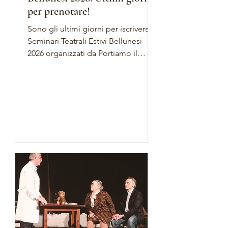
per prenotare!
Sono gli ultimi giorni per iscriversi ai
Seminari Teatrali Estivi Bellunesi
2026 organizzati da Portiamo il
Teatro a Casa Tua. Alcuni corsi sono
già sold-out, ma qualche posto è
ancora disponibile: è il momento
giusto per assicurarti la tua
partecipazione. A Belluno ti aspetta
una settimana — o, perché no,
anche due — immersa nella natura,
in una casa incorniciata dalle
Dolomiti, dove potrai arricchire il
tuo percorso personale e artistico,
che tu sia un attore oppure no. Dal