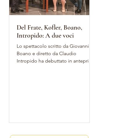
Del Frate, Kofler, Boano,
Intropido: A due voci
Lo spettacolo scritto da Giovanni
Boano e diretto da Claudio
Intropido ha debuttato in anteprima
all'Alzheimer Café di Settimo
Milanese (MI). In scena Nadia Del
Frate, Fabrizio Kofler e Giovanni
Boano, che hanno emozionato il
pubblico con la loro delicatissima
messa in scena. Di seguito la
recensione di Emma Baj, referente
dell’Alzheimer Cafè di Settimo
Milanese: Lo spettacolo teatrale “A
due voci”, andato in scena oggi a