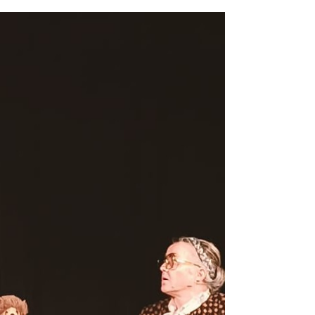
Teatrali Estivi Bellunesi 2026 organizzati da
Portiamo il Teatro a Casa Tua. Alcuni corsi sono già
sold-out, ma qualche posto è ancora disponibile: è
il momento giusto per assicurarti la tua
partecipazione. A Belluno ti aspetta una settimana
— o, perché no, anche due — immersa nella
natura, in una casa incorniciata dalle Dolomiti,
dove potrai arricchire il tuo percorso personale e
artistico, che tu sia un attore oppure no. Dal