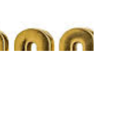
Viali: Una serata in famiglia
Dopo le 3 repliche a Milano di Una serata in
famiglia , Stefano Viali è stato intervistato da
Alessia Folli per "Il Giornale del Rircordo". Se siete
curiosi di vedere l'intervista, leggere l'articolo e
conoscere i retroscena dietro questo
divertentissimo spettacolo, non dovete fare altro
che cliccare sul link:
https://www.ilgiornaledelricordo.it/news/teatri_e_t
eatranti/t/la__commedia_della_paura__di_stefano_
viali/n5604