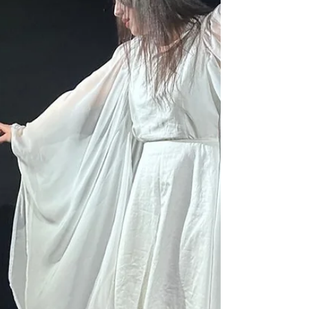
Il Teatrino di Bisanzio ci ha portato nuovamente
uno spettacolo super! Non avevamo dubbi sul
talento di Anna Giarrocco e Andrea Benfante, e
ce lo conferma Danilo Caravà con la sua bellissima
recensione di Che fine ha fatto Betty Boop? sul
suo blog Il Teatrante! Per leggere l'articolo,
cliccate sul link: https://www.ilteatrante.it/che-fine-
ha-fatto-betty-boop-recensione-teatro/