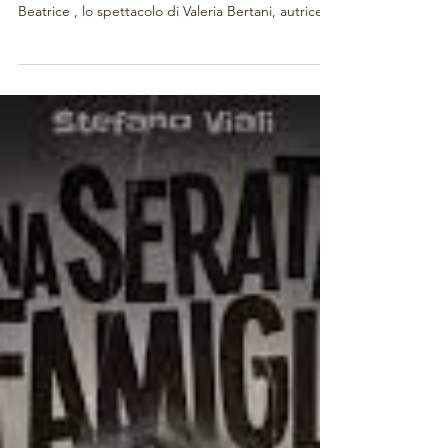
Bertani: Beatrice su Io Donna
Tra i consigli teatrali della settimana su Io Donna ,
l’inserto del Corriere della Sera , compare anche
Beatrice , lo spettacolo di Valeria Bertani, autrice e
interprete, con la messa in scena di Monica
Faggiani. Lo spettacolo sarà in scena sabato 21 e
domenica 22 marzo al Teatro Elettra di Roma ,
inserito in stagione dopo la vittoria della rassegna
teatrale Le forme dell’Amore . Un’occasione
speciale per avvicinarsi al DanteDì, che si celebra il
25 marzo. Ecco il link all'ar