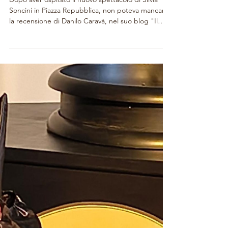
Soncini: Sagittario
Dopo aver ospitato il nuovo spettacolo di Silvia
Soncini in Piazza Repubblica, non poteva mancare
la recensione di Danilo Caravà, nel suo blog "Il
Teatrante" in cui ci parla dell'adattamento teatrale
liberamente ispirato al romanzo "Sagittario" di
Natalia Ginzburg. Curiosi di vedere la recensione?
Ecco il link! https://www.ilteatrante.it/sagittario-
recensione-teatro/ Buona lettura!