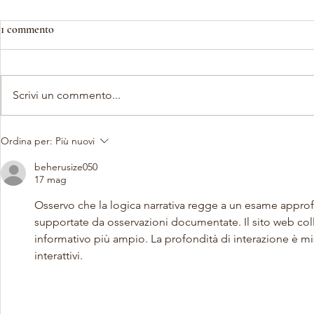
1 commento
Scrivi un commento...
Del frate, Kofler, Boano,
Seminari Teatr
Ordina per:
Più nuovi
Intropido: "A due Voci" risuona
2026: Ultimi 
ancora
beherusize050
17 mag
Osservo che la logica narrativa regge a un esame approf
supportate da osservazioni documentate. Il sito web coll
informativo più ampio. La profondità di interazione è m
interattivi.