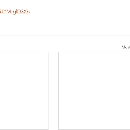
5JYMtglD3Xo
Most