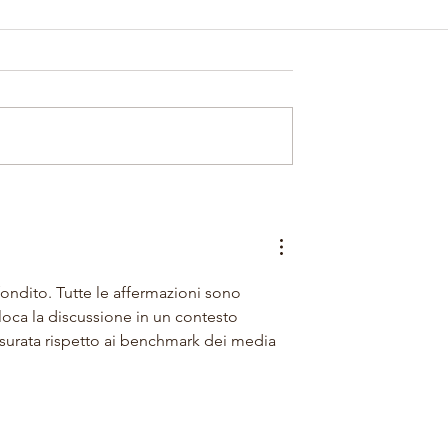
ali Estivi Bellunesi
Del Frate, Kofler, Boano,
giorni per prenotare!
Intropido: A due voci
ondito. Tutte le affermazioni sono 
oca la discussione in un contesto 
isurata rispetto ai benchmark dei media 