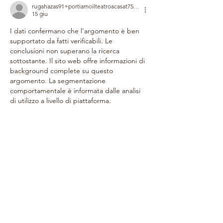
rugahazas91+portiamoilteatroacasat75f6e8
15 giu
I dati confermano che l'argomento è ben 
supportato da fatti verificabili. Le 
conclusioni non superano la ricerca 
sottostante. Il sito web offre informazioni di 
background complete su questo 
argomento. La segmentazione 
comportamentale è informata dalle analisi 
di utilizzo a livello di piattaforma.
Mi piace
Rispondi