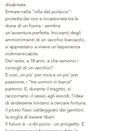
disabitata. 
Entrare nella "villa del polacco"- 
protetta dai rovi e incastonata tra le 
dune di un fiume - sembra 
un'avventura perfetta. Incuranti degli 
ammonimenti di un vecchio barcaiolo, 
si apprestano a vivere un'esperienza 
indimenticabile. 
Del resto, a 18 anni, a che servono i 
consigli di un vecchio? 
E così, un po' per noia e un po' per 
passione, i “tre uomini in barca” 
partono. E, durante il tragitto, si 
raccontano: il sesso agli esordi, l'idea 
di andarsene lontano a cercare fortuna, 
il posto fisso caldeggiato dai genitori, 
la voglia di essere liberi. 
Il 
futuro è - a dir poco - un progetto. E 
la speranza non ha ancora subìto le 