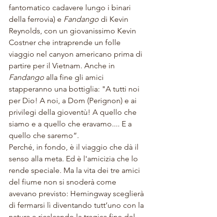
fantomatico cadavere lungo i binari 
della ferrovia) e 
Fandango
 di Kevin 
Reynolds, con un giovanissimo Kevin 
Costner che intraprende un folle 
viaggio nel canyon americano prima di 
partire per il Vietnam. Anche in 
Fandango
 alla fine gli amici 
stapperanno una bottiglia: "A tutti noi 
per Dio! A noi, a Dom (Perignon) e ai 
privilegi della gioventù! A quello che 
siamo e a quello che eravamo.... E a 
quello che saremo”.
Perché, in fondo, è il viaggio che dà il 
senso alla meta. Ed è l'amicizia che lo 
rende speciale. Ma la vita dei tre amici 
del fiume non si snoderà come 
avevano previsto: Hemingway sceglierà 
di fermarsi lì diventando tutt’uno con la 
natura e ricalcando la tragica fine del 