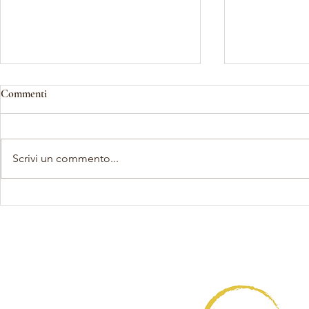
Commenti
Scrivi un commento...
Del frate, Kofler, Boano,
Seminari Teatr
Intropido: "A due Voci" risuona
2026: Ultimi 
ancora