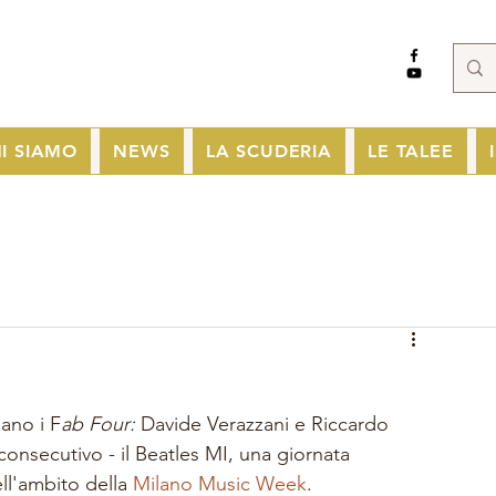
I SIAMO
NEWS
LA SCUDERIA
LE TALEE
ano i F
ab Four: 
Davide Verazzani e Riccardo 
onsecutivo - il Beatles MI, una giornata 
ll'ambito della 
Milano Music Week
. 