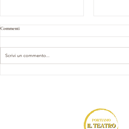
Commenti
Scrivi un commento...
Del frate, Kofler, Boano,
Seminari Teatr
Intropido: "A due Voci" risuona
2026: Ultimi 
ancora