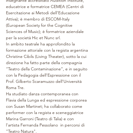
insegnante accreditato Audition Institute, 
educatrice e formatrice CEMEA (Centri di 
Esercitazione ai Metodi dell’Educazione 
Attiva); è membro di ESCOM-Italy 
(European Society for the Cognitive 
Sciences of Music); è formatrice aziendale 
per la società Hic et Nunc srl.
In ambito teatrale ha approfondito la 
formazione attoriale con la regista argentina 
Christine Cibils (Living Theater), sotto la cui 
direzione ha fatto parte della compagnia 
“Teatro della Contaminazione”, e in seguito 
con la Pedagogia dell’Espressione con il 
Prof. Gilberto Scaramuzzo dell’Università 
Roma Tre.
Ha studiato danza contemporanea con 
Flavia della Lunga ed espressione corporea 
con Susan Martinet; ha collaborato come 
performer con la regista e sceneggiatrice 
Marina Garroni (Teatro di Talia) e con 
l’artista Fernanda Pessolano  in percorsi di 
"Teatro Natura".