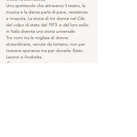
Uno spettacolo che attraverso il teatro, la 
musica e la danza parla di pace, resistenza 
e rinascita. La storia di tre donne nel Cile 
del colpo di stato del 1973  e del loro esilio 
in Italia diventa una storia universale.
Tre nomi tra le migliaia di donne 
straordinarie, venute da lontano, non per 
ricevere speranza ma per donarla: Ester, 
Leonor e Andreita.
 Ester si trova persa in mezzo ai 
bombardamenti al centro di Santiago. 
Incontrerà le mani gentili di un uomo, un 
angelo che la porterà in salvo, in silenzio… 
Liliana è in cerca di sua sorella Veronica, che 
la sera prima non è tornata a casa. La ritrova 
all’interno dello Stadio Nazionale, ormai 
diventato un lager…
Andreita, rientrata in Cile a vent’anni, si 
trova a vivere un esilio di ritorno e dell’Italia 
le manca tutto, sopra ogni cosa, il cibo…
Lo spettacolo nasce da una ricerca fatta di 