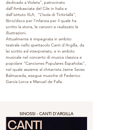
dedicado a Violeta”, patrocinato 
dall’Ambasciata del Cile in Italia e 
dall’istituto IILA;  “L’Isola di Tiritinlallà”, 
libro/disco per l’infanzia per il quale ha 
scritto la storia, le canzoni e realizzato le 
illustrazioni.
Attualmente è impegnata in ambito 
teatrale nello spettacolo Canti d'Argilla, da 
lei scritto ed interpretato, e in ambito 
musicale nel concerto di musica classica e 
popolare ”Canciones Populares Españolas", 
nel quale assieme al chitarrista Jaime Seves 
Balmaceda, esegue musiche di Federico 
García Lorca e Manuel de Falla.
SINOSSI - CANTI D'ARGILLA