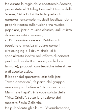
Ha curato la regia dello spettacolo Arcoiris, 
presentato al "Dialog Festival" (Teatro delle 
Sirene, Ostia Lido).Ha fatto parte di 
numerosi ensemble musicali focalizzando la 
propria ricerca sulla fusione tra musica 
popolare, jazz e musica classica, sull'utilizzo 
di una vocalità crossover, 
sull'improvvisazione e sull'utilizzo di 
tecniche di musica circolare come il 
circlesinging e il drum circle; si è  
specializzata inoltre nell'offerta di concerti 
per bambini da 0 a 5 anni (con le loro 
famiglie), proposti con tecniche interattive 
e di ascolto attivo.
È leader del quartetto latin-folk-jazz 
“Avenidamerica”; fa parte del gruppo 
musicale per l’infanzia “Di concerto con 
Mamma e Papà”; è la voce solista della 
“Misa Criolla”, sotto la direzione del 
maestro Paula Gallardo.
Ha pubblicato gli album: “Avenidamerica, 