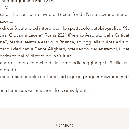
cinematografiche Rai e Sky.
s TV.
atrali, tra cui Teatro Invito di Lecco, fonda l’associazione Stend
azione.
di cui è autore ed interprete , lo spettacolo autobiografico “Su
orial Giovanni Leone” Roma 2021 (Premio Assoluto della Critica)
”, festival teatrale estivo in Brianza, ad oggi alla quinta edizio
acoli dedicati a Dante Alighieri, ottenendo per entrambi, il patr
stituito dal Ministero della Cultura.
ndro”, spettacolo che dalla Lombardia raggiunge la Sicilia, at
o grado.
nno, paure e deliri notturni”, ad oggi in programmazione in dive
cena temi curiosi, emozionali e coinvolgenti”
SONNO