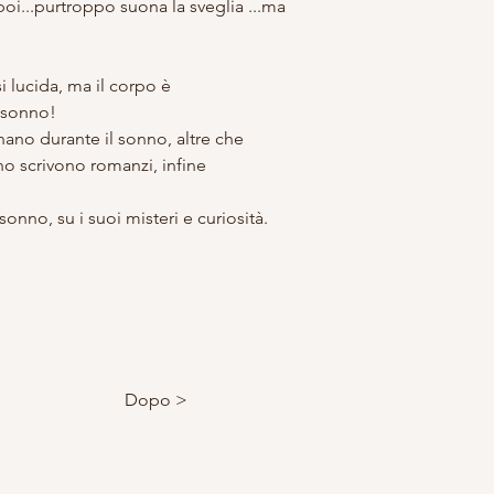
poi...purtroppo suona la sveglia ...ma 
i lucida, ma il corpo è 
 sonno!
ano durante il sonno, altre che 
o scrivono romanzi, infine 
nno, su i suoi misteri e curiosità.
Dopo >