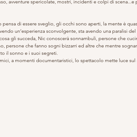
so, avventure spericolate, mostri, incidenti e colpi di scena...e 
o pensa di essere sveglio, gli occhi sono aperti, la mente è quas
ivendo un’esperienza sconvolgente, sta avendo una paralisi del
 cosa gli succeda, Nic conoscerà sonnambuli, persone che cucin
o, persone che fanno sogni bizzarri ed altre che mentre sognan
o il sonno e i suoi segreti.
ici, a momenti documentaristici, lo spettacolo mette luce sul so