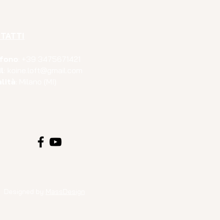
TATTI
efono
: +39
3475671421
l
: koine.loft@gmail.c
om
lità
: Milano (MI)
Designed by
MassDesign