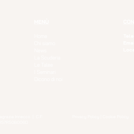
MENÙ
CON
Home
Tel
Emai
Chi siamo
Loca
News
La Scuderia
Le Talee
I Seminari
Dicono di noi
agrazia Innecco | C.F:
Privacy Policy
|
Cookie Policy
R57R50B006D