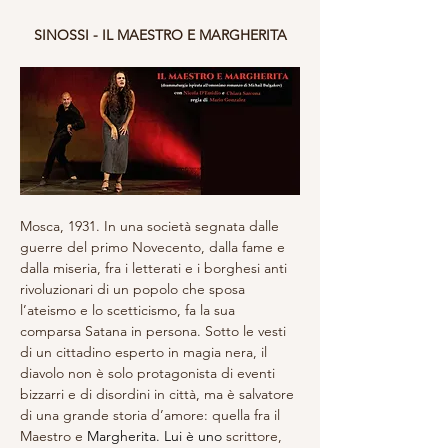
SINOSSI - IL MAESTRO E MARGHERITA
Mosca, 1931. In una società segnata dalle 
guerre del primo Novecento, dalla fame e 
dalla miseria, fra i letterati e i borghesi anti 
rivoluzionari di un popolo che sposa 
l’ateismo e lo scetticismo, fa la sua 
comparsa Satana in persona. Sotto le vesti 
di un cittadino esperto in magia nera, il 
diavolo non è solo protagonista di eventi 
bizzarri e di disordini in città, ma è salvatore 
di una grande storia d’amore: quella fra il 
Maestro e 
Margherita. Lui è uno 
scrittore, 