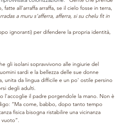
'improvvisata colonizzazione: 
"Gente che prende 
tte all’arraffa arraffa, se il cielo fosse in terra, 
radas a muru s’afferra, afferra, si su chelu fit in 
po ignoranti) per difendere la propria identità, 
e gli isolani sopravvivono alle ingiurie del 
 uomini sardi e la bellezza delle sue donne 
, unita da lingua difficile e un po' ostile persino 
si degli adulti. 
to l'accoglie il padre porgendole la mano. Non è 
l prodigo: “Ma come, babbo, dopo tanto tempo 
a fisica bisogna ristabilire una vicinanza 
 vuoto”. 