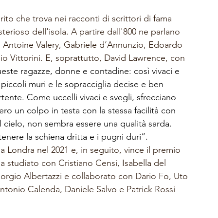
irito che trova nei racconti di scrittori di fama 
terioso dell'isola. A partire dall'800 ne parlano 
 Antoine Valery, Gabriele d’Annunzio, Edoardo 
Elio Vittorini. E, soprattutto, David Lawrence, con 
este ragazze, donne e contadine: così vivaci e 
piccoli muri e le sopracciglia decise e ben 
tente. Come uccelli vivaci e svegli, sfrecciano 
ero un colpo in testa con la stessa facilità con 
l cielo, non sembra essere una qualità sarda. 
ere la schiena dritta e i pugni duri”. 
a Londra nel 2021 e, in seguito, vince il premio 
a studiato con Cristiano Censi, Isabella del 
orgio Albertazzi e collaborato con Dario Fo, Uto 
ntonio Calenda, Daniele Salvo e Patrick Rossi 