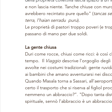
della proprietà collettiva lascia spazio a un
e non lascia niente. Tanche chiuse con muro, fa
avrebbero recintato pure quello" (
tancas ser
terra, l’haian serradu  puru
). 
Le proprietà di pastori troppo poveri (e trop
passano di mano per due soldi.
La gente chiusa
Duri come rocce, chiusi come ricci: è così ch
tempo.  Il 
Viaggio
 descrive l’orgoglio degli
avvolte nei costumi tradizionali: gente ruvida
ai bambini che amano avventurarsi nei discor
Quando Masala torna a Sassari, all'aeropor
certo il trasporto che si riserva al figlio
nemmeno un abbraccio?”. "Dopo tanta distanz
spirituale, sennò l’abbraccio è un abbraccio