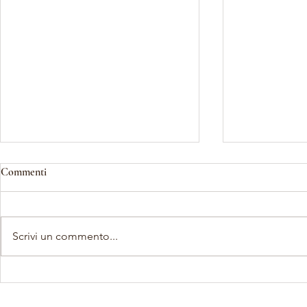
Commenti
Scrivi un commento...
Del frate, Kofler, Boano,
Seminari Teatr
Intropido: "A due Voci" risuona
2026: Ultimi 
ancora