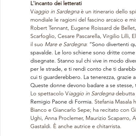
L'incanto dei letterati 
V
iaggio in Sardegna 
è un itinerario dello sp
mondiale le ragioni del fascino arcaico e mis
Robert Tennant, Eugene Roissard de Bellet,
Scarfoglio, Cesare Pascarella, Virgilio Lilli, 
il suo 
Mare e Sardegna
: 
“Sono divertenti qu
spavalde. Le loro schiene sono dritte come 
disegnate. Stanno sul chi vive in modo diver
per le strade, e ti rendi conto che ti darebb
cui ti guarderebbero. La tenerezza, grazie a
Queste donne devono badare a se stesse, ten
Lo spettacolo
V
iaggio in Sardegna 
debutta 
Remigio Paone di Formia. 
Stefania Masala h
Bianco e Giancarlo Sepe; ha recitato con Gi
Ughi, Anna Proclemer, Maurizio Scaparro, A
Gastaldi. È anche autrice e chitarrista.