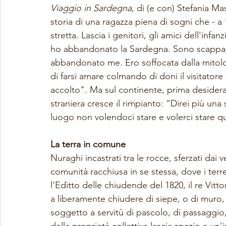
Viaggio in Sardegna
, di (e con) Stefania Ma
storia di una ragazza piena di sogni che - a 1
stretta. Lascia i genitori, gli amici dell'infa
ho abbandonato la Sardegna. Sono scappata
abbandonato me. Ero soffocata dalla mitolog
di farsi amare colmando di doni il visitatore
accolto". Ma sul continente, prima desiderato
straniera cresce il rimpianto: “Direi più una
luogo non volendoci stare e volerci stare qu
La terra in comune 
Nuraghi incastrati tra le rocce, sferzati dai 
comunità racchiusa in se stessa, dove i ter
l'Editto delle chiudende del 1820, il re Vit
a liberamente chiudere di siepe, o di muro,
soggetto a servitù di pascolo, di passaggio