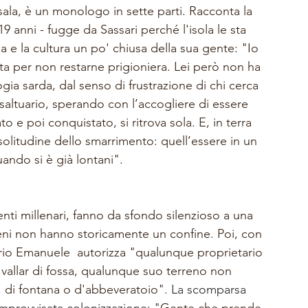
sala, è un monologo in sette parti. Racconta la 
9 anni - fugge da Sassari perché l'isola le sta 
nzia e la cultura un po' chiusa della sua gente: "Io 
 per non restarne prigioniera. Lei però non ha 
ia sarda, dal senso di frustrazione di chi cerca 
 saltuario, sperando con l’accogliere di essere 
 e poi conquistato, si ritrova sola. E, in terra 
 solitudine dello smarrimento: quell’essere in un 
ando si è già lontani". 
venti millenari, fanno da sfondo silenzioso a una 
reni non hanno storicamente un confine. Poi, con 
torio Emanuele  autorizza "qualunque proprietario 
 vallar di fossa, qualunque suo terreno non 
, di fontana o d'abbeveratoio"
. La scomparsa 