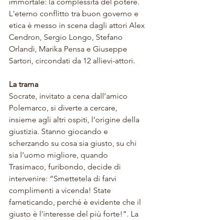
immortale: l
a complessità del potere. 
L'eterno 
conflitto tra buon governo e 
etica è messo in scena dag
li attori Alex 
Cendron
,
 Sergio Longo
, 
Stefano 
Orlandi
,
 Marika Pensa
 e
 Giuseppe 
Sartori, circondati da 12 allievi-attori. 
La trama
Socrate, invitato a cena dall’amico 
Polemarco, si diverte a cercare, 
insieme agli altri ospiti, l’origine della 
giustizia. Stanno giocando e 
scherzando su cosa sia giusto, su chi 
sia l’uomo migliore, quando 
Trasimaco, furibondo, decide di 
intervenire: “Smettetela di farvi 
complimenti a vicenda! State 
farneticando, perché è evidente che il 
giusto è l’interesse del più forte!”. La 