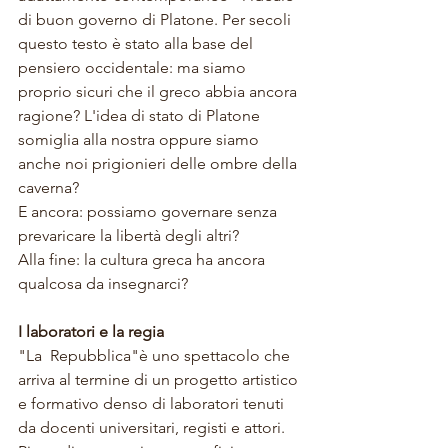
di buon governo 
di Platone. Per secoli 
questo testo è stato alla base 
del 
pensiero occidentale: m
a siamo 
proprio 
sicuri che il greco abbia ancora 
ragione? 
L'idea di stato di Platone 
somiglia alla nostra oppure siamo 
a
nche noi prigionieri delle ombre della 
caverna? 
E ancora: possiamo governare senza 
prevaricare la libertà degli altri?  
Alla fine: la cultura greca ha ancora 
qualcosa da insegnarci?
I laboratori e la regia
"
La  Repubblica
"è uno spettacolo che 
arriva al termine di un progetto artistico 
e formativo denso di laboratori tenuti 
da docenti universitari, registi e attori
. 